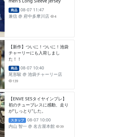
men’s Long Sleeve Jersey
08-07 11:47
商品
兼信
@
府中多摩川店
4
【新作】ついに！ついに！池袋
チャーリーにも入荷しまし
た！！
08-07 10:40
商品
尾形駿
@
池袋チャーリー店
139
【ENVE SESタイヤインプレ】
初のチューブレスに感動、走り
が“しっとり”した。
08-07 10:00
スタッフ
内山 智一
@
名古屋本館
39