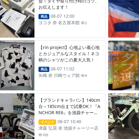
会！タイヤ取り付け時のコツ、
お伝えします！
08-07 12:00
商品
ヨコタ
@
名古屋本館
2
【rin project】心地よい着心地
とカジュアルなスタイル！ネコ
柄のシャツがこの夏大人気！
08-07 11:02
商品
矢崎
@
川崎ウェア館
9
【ブランドキャラバン】140cm
台～185cm台まで試乗OK！『A
NCHOR RE6』を池袋チャーリ
ー店で体感してみませんか？
08-07 10:40
イベント
【～8/9(日)まで開催】
津森 弘晃
@
池袋チャーリー店
105