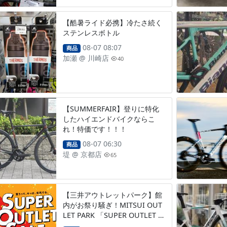
【酷暑ライド必携】冷たさ続く
ステンレスボトル
08-07 08:07
商品
加瀬
@
川崎店
40
【SUMMERFAIR】登りに特化
したハイエンドバイクならこ
れ！特価です！！！
08-07 06:30
商品
堤
@
京都店
65
【三井アウトレットパーク】館
内がお祭り騒ぎ！MITSUI OUT
LET PARK 「SUPER OUTLET S
ALE」～8/16（日）まで開催！