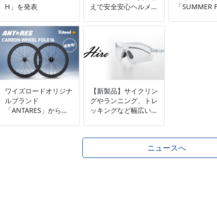
H」を発表
えで安全安心ヘルメッ
「SUMMER F
トキャンペーン」開催
2026」開催
～ヘルメットの使用期
スポーツ自転
限は3年 定期的な買
価格、抽選で
い替えで安全な自転車
10,000pt
利用を推進～店舗：7
ャンペーンも
月4日（土）～9月30
7 月 4日（
日（水）ワイズロード
16 日（日）
オンライン：7月3日
ードオンライ
ワイズロードオリジナ
【新製品】サイクリン
（金）19:00～10月1
3 日（金）19
ルブランド
グやランニング、トレ
日（木）10:00
月 17日（月）
「ANTARES」から新
ッキングなど幅広いシ
開発の小径車用16イ
ーンに対応するマルチ
ンチカーボンホイール
スポーツモデル
を発売 ～高級感のあ
「Hiro」を新発売。
ニュースへ
る外観で、漕ぎ出しは
軽く、スムーズな巡行
性能も実現～