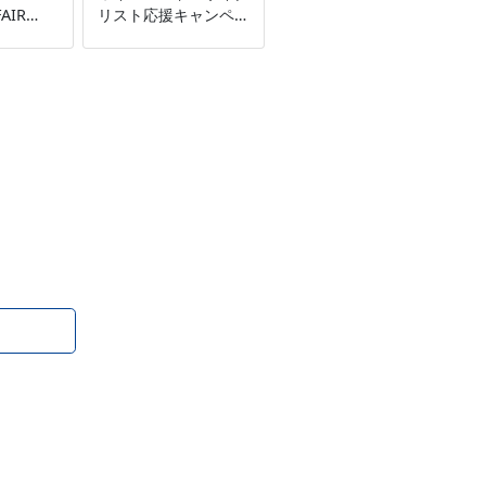
AIR
リスト応援キャンペー
～人気の
ン」開催～無料点検や
車が特別
購入特典で、本格ライ
ドシーズンをサポート
が当たるキ
～店舗：5月16日
～店舗：
（土）～6月28日
土）～8月
（日）ワイズロードオ
ワイズロ
ンライン：5月15日
ン：7 月
（金）19:00～6月29
:00～8
日（月）10:00
10:00