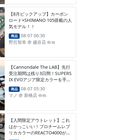
【8月ピックアップ】カーボン
ロード×SHIMANO 105搭載の人
気モデル！！
08-07 06:30
商品
野呂智幸
@
越谷店
36
【Cannondale The LAB】先行
受注期間は残り3日間！SUPERS
IX EVOアジア限定カラーを手に
入れてください！
08-07 05:30
商品
マノ
@
新橋店
85
【入間限定アウトレット】これ
はかっこいい！プロチームレプ
リカカラーのREACTO4000が店
頭限定特価！