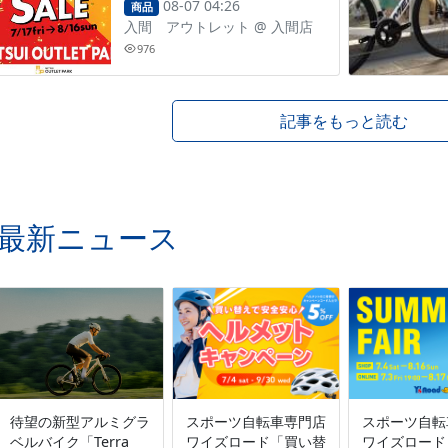
08-07 04:26
商品
入間 アウトレット
@
入間店
976
記事をもっと読む
最新ニュース
待望の新型アルミグラ
スポーツ自転車専門店
スポーツ自転
ベルバイク「Terra
ワイズロード「買い替
ワイズロード