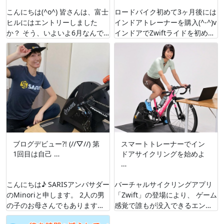
こんにちは(^o^) 皆さんは、富士
ロードバイク初めて3ヶ月後には
ヒルにはエントリーしました
インドアトレーナーを購入(^-^)v
か？ そう、いよいよ6月なんで
インドアでZwiftライドを初めた
すw 富士ヒルこと「Mt.富士ヒル
当初（2019年2月ごろ）のわた
クライム」！⛰⛰⛰⛰⛰ 今年
しです(^.^) ちょっと …
の目標 …
ブログデビュー?! (//▽//) 第
スマートトレーナーでイン
1回目は自己 …
ドアサイクリングを始めよ
…
こんにちは♪ SARISアンバサダー
バーチャルサイクリングアプリ
のMinoriと申します。 2人の男
「Zwift」の登場により、 ゲーム
の子のお母さんでもあります
感覚で誰もが没入できるエンタ
(´︶`) アンバサダーを務めさせて
ーテインメントとなった「イン