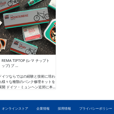
REMA TIPTOP (レマ チップト
ップ) ブ …
ドイツならではの経験と技術に培わ
れ様々な種類のパンク修理キットを
展開 ドイツ・ミュンヘン近郊に本
拠地を置き、トラックや重機などの
タイヤや様々な工業用ゴム製品を手
…
オンラインストア
企業情報
採用情報
プライバシーポリシー