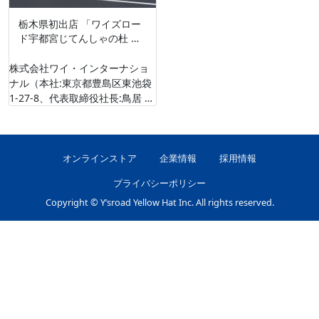
栃木県初出店 「ワイズロー
ド宇都宮じてんしゃの杜 …
株式会社ワイ・インターナショ
ナル（本社:東京都豊島区東池袋
1-27-8、代表取締役社長:鳥居 恵
一郎）は、栃木県宇都宮市で20
年以上続く自転車専門店「じて
んしゃ …
オンラインストア
企業情報
採用情報
プライバシーポリシー
Copyright © Y’sroad Yellow Hat Inc. All rights reserved.