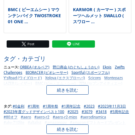
BMC ( ビーエムシー ) マウ
KARMOR ( カーマー ) スポ
ンテンバイク TWOSTROKE
ーツヘルメット SWALLO (
01 ONE ...
スワロー ...
Post
LINE
タグ・カテゴリ
ニュース:
ORBEA (オルベア)
野口商会 (のぐちしょうかい)
Ekois
Zwifts
Challenges
BIORACER (ビオレーサー)
Sportful (スポーツフル)
Y'sRoad (ワイズロード)
Xplova (エクスプローバ)
Scicons
Montepazs
LAZER (レイザー)
BMC (ビー・エム・シー)
7ITA (セブンアイティエー)
ADEPT (アデプト)
ARAYA (アラヤ)
atran velo (アトラン ヴェロ)
続きを読む
BASSO (バッソ)
BELL (ベル)
BESV (ベスビー)
Bianchi (ビアンキ)
BIKEAHEAD (バイクアヘッド)
BIKERIBBON (バイクリボン)
BL (バイシクルライン)
Blackburn (ブラックバーン)
タグ:
#0金利
#1周年
#1周年祭
#1周年記念
#2023
#2023年11月3日
Bontrager (ボントレガー)
BOOST Series (ブースト シリーズ)
#2023年度グッドデザインベスト100
#2025
#3079
#3418
#5周年記念
BOTTECCHIA (ボッテキア)
Brompton (ブロンプトン)
BRUNO (ブルーノ)
#80オフ
#aero
#aero-r2
#aero-r2-mips
#aerodinamica
busch + muller (ブッシュ＆ミューラー)
Camelbak(キャメルバック)
#aky-710lite
#altalist
#amazonpay
#amazonギフトカードプレゼント
Campagnolo (カンパニョーロ)
Cannondale (キャノンデール)
#ampp500
#antares
#antares-carbon-road-cockpit
#antres
続きを読む
CARBONDRY JAPAN (カーボンドライジャパン)
CARRERA (カレラ)
#ars-3-shield
#autumn
#banana-works
#bell
#benelli
#bianchi