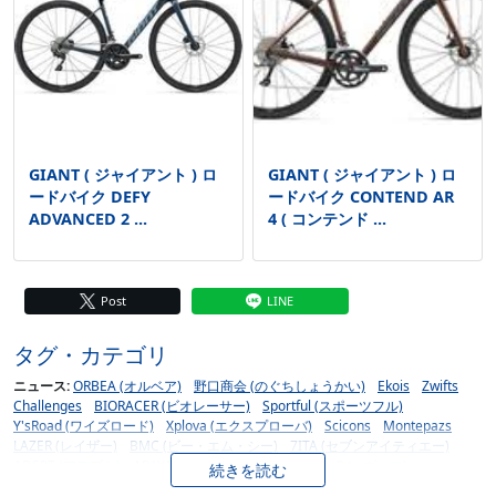
GIANT ( ジャイアント ) ロ
GIANT ( ジャイアント ) ロ
ードバイク DEFY
ードバイク CONTEND AR
ADVANCED 2 ...
4 ( コンテンド ...
Post
LINE
タグ・カテゴリ
ニュース:
ORBEA (オルベア)
野口商会 (のぐちしょうかい)
Ekois
Zwifts
Challenges
BIORACER (ビオレーサー)
Sportful (スポーツフル)
Y'sRoad (ワイズロード)
Xplova (エクスプローバ)
Scicons
Montepazs
LAZER (レイザー)
BMC (ビー・エム・シー)
7ITA (セブンアイティエー)
ADEPT (アデプト)
ARAYA (アラヤ)
atran velo (アトラン ヴェロ)
続きを読む
BASSO (バッソ)
BELL (ベル)
BESV (ベスビー)
Bianchi (ビアンキ)