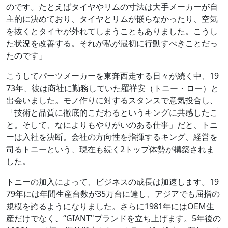
のです。たとえばタイヤやリムの寸法は大手メーカーが自
主的に決めており、タイヤとリムが嵌らなかったり、空気
を抜くとタイヤが外れてしまうこともありました。こうし
た状況を改善する。それが私が最初に行動すべきことだっ
たのです」
こうしてパーツメーカーを東奔西走する日々が続く中、19
73年、彼は商社に勤務していた羅祥安（トニー・ロー）と
出会いました。モノ作りに対するスタンスで意気投合し、
「技術と品質に徹底的こだわるというキングに共感したこ
と。そして、なによりもやりがいのある仕事」だと、トニ
ーは入社を決断。会社の方向性を指揮するキング、経営を
司るトニーという、現在も続く2トップ体勢が構築されま
した。
トニーの加入によって、ビジネスの成長は加速します。19
79年には年間生産台数が35万台に達し、アジアでも屈指の
規模を誇るようになりました。さらに1981年にはOEM生
産だけでなく、“GIANT"ブランドを立ち上げます。5年後の