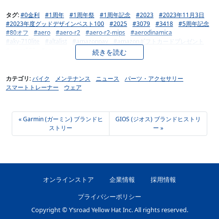
BIKEAHEAD (バイクアヘッド)
BIKERIBBON (バイクリボン)
BL (バイシクルライン)
Blackburn (ブラックバーン)
タグ:
#0金利
#1周年
#1周年祭
#1周年記念
#2023
#2023年11月3日
Bontrager (ボントレガー)
BOOST Series (ブースト シリーズ)
#2023年度グッドデザインベスト100
#2025
#3079
#3418
#5周年記念
BOTTECCHIA (ボッテキア)
Brompton (ブロンプトン)
BRUNO (ブルーノ)
#80オフ
#aero
#aero-r2
#aero-r2-mips
#aerodinamica
busch + muller (ブッシュ＆ミューラー)
Camelbak(キャメルバック)
#aky-710lite
#altalist
#amazonpay
#amazonギフトカードプレゼント
Campagnolo (カンパニョーロ)
Cannondale (キャノンデール)
#ampp500
#antares
#antares-carbon-road-cockpit
#antres
続きを読む
CARBONDRY JAPAN (カーボンドライジャパン)
CARRERA (カレラ)
#ars-3-shield
#autumn
#banana-works
#bell
#benelli
#bianchi
Castelli (カステリ)
CATEYE (キャットアイ)
CEEPO (シーポ)
#bikedemo
#bikerun
#black-friday
#black-friday-2023
#blackfriday
cervelo (サーヴェロ)
cinelli (チネリ)
CIPOLLINI (チポッリーニ)
#bmx
#bora
#bora-ultra
#breath-thermo
#bridgestone
#brompton
カテゴリ:
バイク
メンテナンス
ニュース
パーツ・アクセサリー
COLNAGO (コルナゴ)
Continental (コンチネンタル)
corratec (コラテック)
#c68
#c68-gravel
#c68allroad
#c68rim
#campagnolo
#campaign
スマートトレーナー
ウェア
CRAFT (クラフト)
crankbrothers (クランクブラザーズ)
DAHON (ダホン)
#cannondale
#canvas-smart
#canvas-sports
#canvas-urban-x
DE ROSA (デ・ローザ)
DEDA (デダ)
DEDAELEMENTI (デダエレメンティ)
#caravan
#carbon-wheel-fold-16
#castelli
#chaoyang
#chat
deuter (ドイター)
DMT (ディーエムティー)
DOTOUT (ドットアウト)
#chrome
#cipollini
#colnago
#colnagojapan
#cooling
#corratec
ELITE (エリート)
ERGON (エルゴン)
FELT (フェルト)
fi'zi:k (フィジーク)
« Garmin (ガーミン) ブランドヒ
GIOS (ジオス) ブランドヒストリ
#cosmic
#crossbike
#cycle-mode-ride-osaka-2024
FINISHLINE (フィニッシュライン)
FOCUS (フォーカス)
FUJI (フジ)
ストリー
ー »
#cycle-mode-tokyo-2024
#cyma
#dogma
#dura-ace
#e-bike
#ekoi
FULCRUM (フルクラム)
GAERNE (ガエルネ)
Garmin (ガーミン)
#evvai
#fa1
#fa1-narrow
#fa2
#falux
#farna-disc-tiagra-e
GIANT (ジャイアント)
GIOS (ジオス)
GIZA PRODUCTS (ギザプロダクツ)
#farna-tiagra-e
#final-sale
#fizik
#flex-air
#flex-air-tft-25
#fulre
GORE WEAR (ゴアウェア)
GT (ジーティー)
HERRMANS (ヘルマンズ)
#funabashi
#g-2
#g3-x
#g4-x
#giro
#glosbe-nt
#gpsデバイス
Hutchinson Cycling Dept. (ハッチンソン サイクリング デプト)
#h-498
#h4
#heatstroke
#hiro
#hoken
#honda
#icu
#itaca
ION (アイオン)
JAMIS BIKES (ジェイミスバイクス)
K-EDGE (ケーエッジ)
#izanagi
#izanagibgt
#izanagimtr
#jadma
#jbcf
オンラインストア
企業情報
採用情報
Kabuto (カブト)
KAPELMUUR (カペルミュール)
KASK (カスク)
#jbcfフェミニンツアー
#jpq
#jフェミニンツアー
#kabuto
#kapelmuur
KhodaaBloom (コーダーブルーム)
KINETIXX (キネティックス)
#keeper
#khodaabloom
#kickr
#kickr-move
#kplus
#kumagaya
プライバシーポリシー
Knog (ノグ)
KONA (コナ)
LAPIERRE (ラピエール)
#kyoto
#lesath-a
#libero
#limited
#line
#line公式アカウント
le coq sportif (ルコックスポルティフ)
LEZYNE (リザイン)
#liqui-moly
#madone
#maglia-rosa
#mantus-27-trk
#mavic
Copyright © Y’sroad Yellow Hat Inc. All rights reserved.
Lightweight (ライトウェイト)
LOOK (ルック)
#mizuno
#mt.富士ヒルクライム
#mtb
#mtbシューズ
#mtbタイヤ