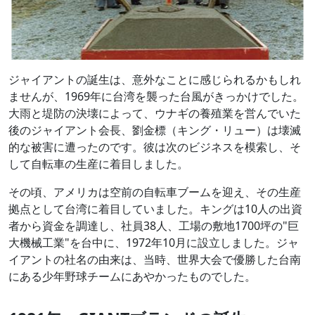
ジャイアントの誕生は、意外なことに感じられるかもしれ
ませんが、1969年に台湾を襲った台風がきっかけでした。
大雨と堤防の決壊によって、ウナギの養殖業を営んでいた
後のジャイアント会長、劉金標（キング・リュー）は壊滅
的な被害に遭ったのです。彼は次のビジネスを模索し、そ
して自転車の生産に着目しました。
その頃、アメリカは空前の自転車ブームを迎え、その生産
拠点として台湾に着目していました。キングは10人の出資
者から資金を調達し、社員38人、工場の敷地1700坪の"巨
大機械工業"を台中に、1972年10月に設立しました。ジャ
イアントの社名の由来は、当時、世界大会で優勝した台南
にある少年野球チームにあやかったものでした。