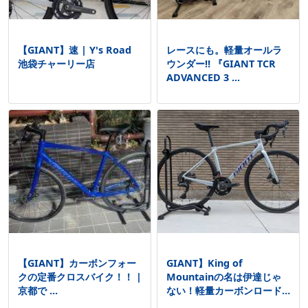
【GIANT】速 | Y's Road
レースにも。軽量オールラ
池袋チャーリー店
ウンダー‼ 『GIANT TCR
ADVANCED 3 ...
【GIANT】カーボンフォー
GIANT】King of
クの定番クロスバイク！！ |
Mountainの名は伊達じゃ
京都で ...
ない！軽量カーボンロード
...