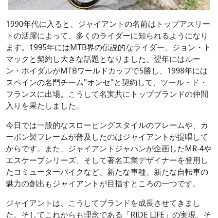
1990年代に入ると、ジャイアントの名前はトップアスリー
トの活躍によって、多くのライダーに知られるようになり
ます。1995年にはMTB界の伝説的なライダー、ジョン・ト
マックと契約し大きな話題となりました。翌年にはルー
ン・ホイダルがMTBワールドカップで5勝し、1998年には
スペインの名門チーム"オンセ"と契約して、ツール・ド・
フランスに出場。こうして名実共にトップブランドの仲間
入りを果たしました。
今日では一般的なスローピングスタイルのフレームや、カ
ーボン製フレームが普及したのはジャイアントが提唱して
からです。また、ジャイアントジャパンが企画したMR-4や
エスケープシリーズ、そして著名工業デザイナーを登用し
たコミューターバイクなど、新たな車種、新たな自転車の
魅力の創出もジャイアントが目指すところの一つです。
ジャイアントは、こうしてブランドを成長させてきまし
た。そしてこれからも理念である「RIDE LIFE」の実現、そ