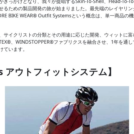
かけとなり、我々が提唱するSkin-To-Shell、Head-To
せるための製品開発の旅が始まりました。最先端のレイヤリン
 BIKE WEAR® Outfit Systemsという概念は、単一
、サイクリストの分類とその用途に応じた開発、ウィットに富
TEX®、WINDSTOPPER®ファブリクスを融合させ、1年を
けています。
stems アウトフィットシステム】