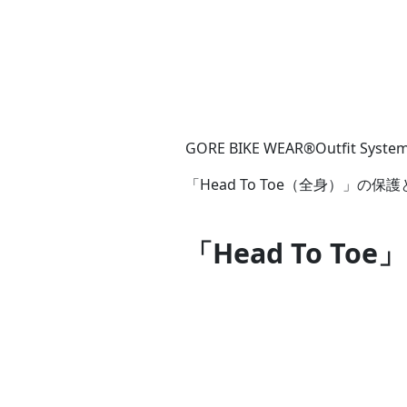
GORE BIKE WEAR®Out
「Head To Toe（全身）」の保
「Head To Toe」