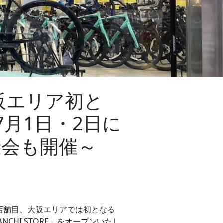
阪エリア初と
～7月1日・2日に
乗会も開催～
店舗目、大阪エリアでは初となる
CHI STORE」をオープンいたし